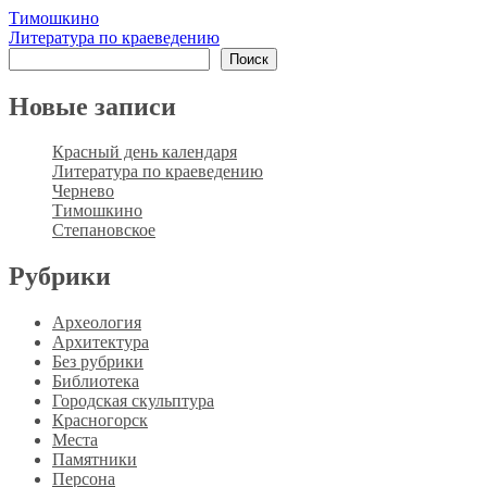
Навигация
Тимошкино
Литература по краеведению
по
Поиск
Поиск
записям
Новые записи
Красный день календаря
Литература по краеведению
Чернево
Тимошкино
Степановское
Рубрики
Археология
Архитектура
Без рубрики
Библиотека
Городская скульптура
Красногорск
Места
Памятники
Персона