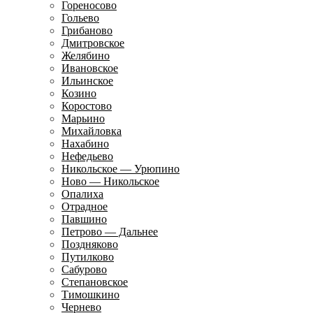
Гореносово
Гольево
Грибаново
Дмитровское
Желябино
Ивановское
Ильинское
Козино
Коростово
Марьино
Михайловка
Нахабино
Нефедьево
Никольское — Урюпино
Ново — Никольское
Опалиха
Отрадное
Павшино
Петрово — Дальнее
Поздняково
Путилково
Сабурово
Степановское
Тимошкино
Чернево