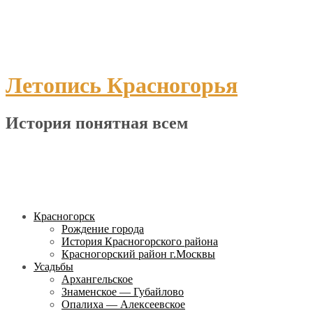
Перейти
к
содержанию
Летопись Красногорья
История понятная всем
Красногорск
Рождение города
История Красногорского района
Красногорский район г.Москвы
Усадьбы
Архангельское
Знаменское — Губайлово
Опалиха — Алексеевское