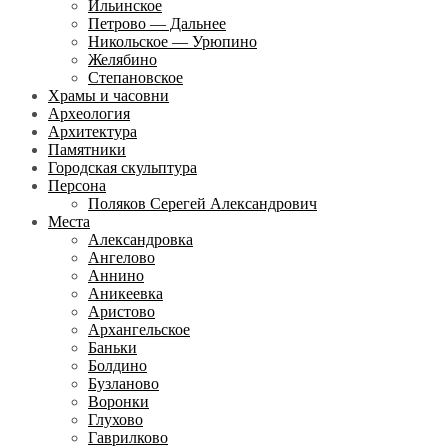
Ильинское
Петрово — Дальнее
Никольское — Урюпино
Желябино
Степановское
Храмы и часовни
Археология
Архитектура
Памятники
Городская скульптура
Персона
Поляков Серегей Александрович
Места
Александровка
Ангелово
Аннино
Аникеевка
Аристово
Архангельское
Баньки
Болдино
Бузланово
Воронки
Глухово
Гаврилково