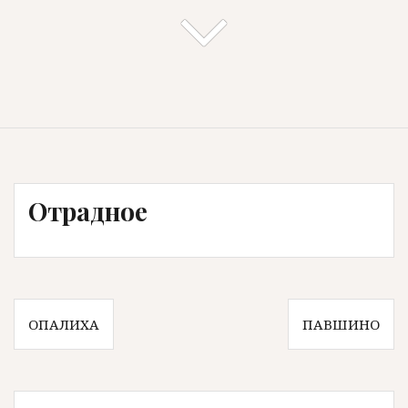
Отрадное
Навигация
ОПАЛИХА
ПАВШИНО
по
записям