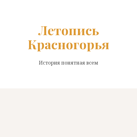
Перейти
к
содержанию
Летопись
Красногорья
История понятная всем