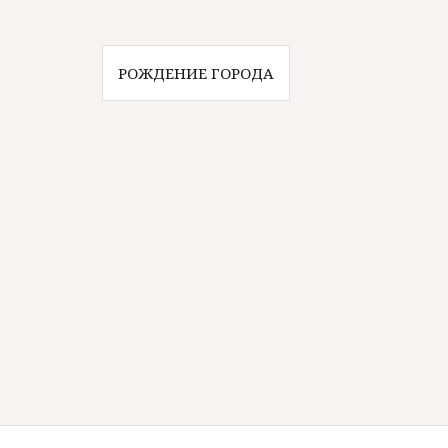
Навигация
РОЖДЕНИЕ ГОРОДА
по
записям